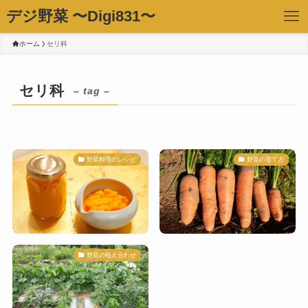
デジ野菜 〜Digi831〜
ホーム
セリ科
セリ科
– tag –
野菜料理のレシピ
野菜の育て方
野菜の植え合わせ