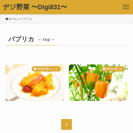
デジ野菜 〜Digi831〜
ホーム
パプリカ
パプリカ
– tag –
野菜料理のレシピ
野菜の育て方
1