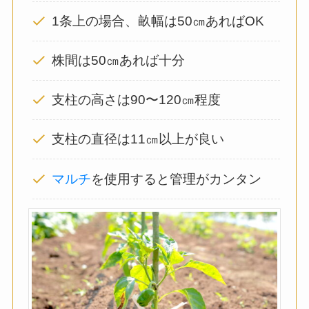
1条上の場合、畝幅は50㎝あればOK
株間は50㎝あれば十分
支柱の高さは90〜120㎝程度
支柱の直径は11㎝以上が良い
マルチ
を使用すると管理がカンタン