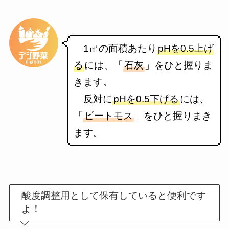
1㎡の面積あたり
pHを0.5上げ
る
には、「
石灰
」をひと握りま
きます。
反対に
pHを0.5下げる
には、
「
ピートモス
」をひと握りまき
ます。
酸度調整用として保有していると便利です
よ！