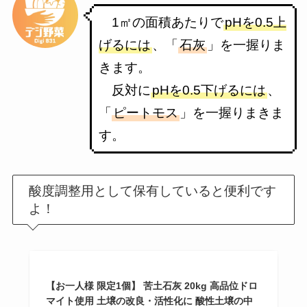
1㎡の面積あたりで
pHを0.5上
げる
には
、「
石灰
」を一握りま
きます。
反対に
pHを0.5下げる
には
、
「
ピートモス
」を一握りまきま
す。
酸度調整用として保有していると便利です
よ！
【お一人様 限定1個】 苦土石灰 20kg 高品位ドロ
マイト使用 土壌の改良・活性化に 酸性土壌の中