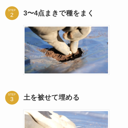
STEP
3〜4点まきで種をまく
STEP
土を被せて埋める