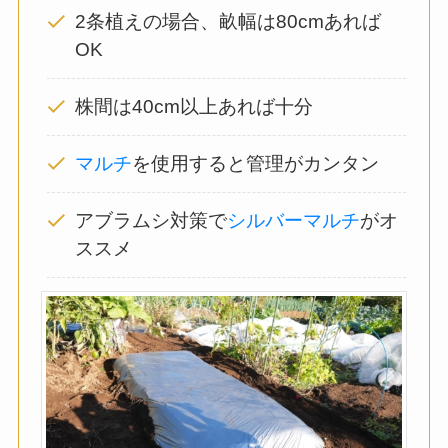
2条植えの場合、畝幅は80cmあれば
OK
株間は40cm以上あれば十分
マルチ
を使用すると管理がカンタン
アブラムシ対策で
シルバーマルチ
がオ
ススメ