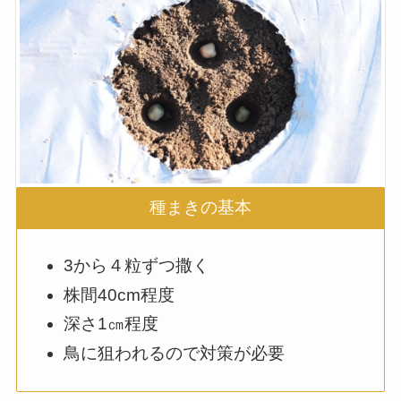
種まきの基本
3から４粒ずつ撒く
株間40cm程度
深さ1㎝程度
鳥に狙われるので対策が必要