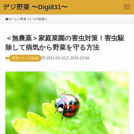
デジ野菜 〜Digi831〜
ホーム
野菜づくりの知識
＜無農薬＞家庭菜園の害虫対策！害虫駆
除して病気から野菜を守る方法
2021-03-12
2024-12-04
野菜づくりの知識