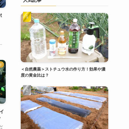
人気記事
ポ
.
方
＜自然農薬＞ストチュウ水の作り方！効果や濃
度の黄金比は？
イ
？
だ