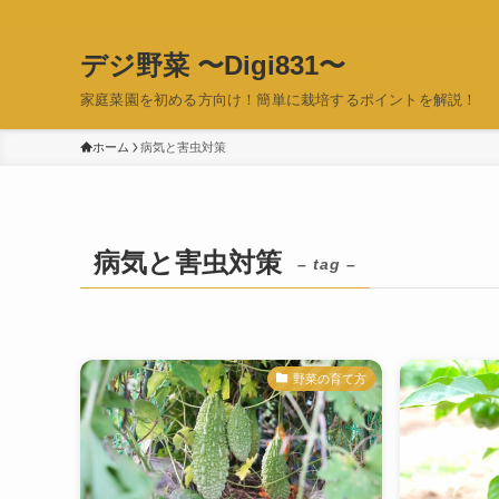
デジ野菜 〜Digi831〜
家庭菜園を初める方向け！簡単に栽培するポイントを解説！
ホーム
病気と害虫対策
病気と害虫対策
– tag –
野菜の育て方