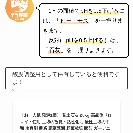
1㎡の面積で
pHを0.5下げる
に
は、「
ピートモス
」を一握りま
きます。
反対に
pHを0.5上げる
には、
「
石灰
」を一握りまきます。
酸度調整用として保有していると便利です
よ！
【お一人様 限定1個】 苦土石灰 20kg 高品位ドロ
マイト使用 土壌の改良・活性化に 酸性土壌の中
和 改良剤 農業 家庭菜園 野菜栽培 園芸 ガーデニ