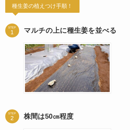
種生姜の植えつけ手順！
STEP
マルチの上に種生姜を並べる
STEP
株間は50㎝程度