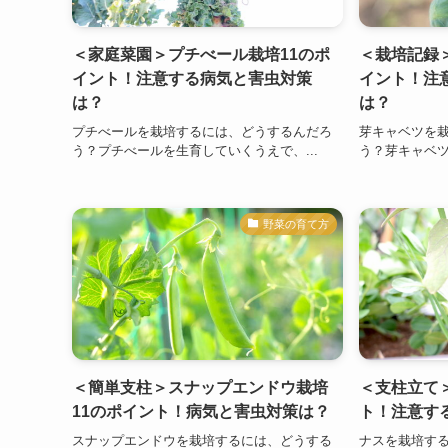
＜家庭菜園＞プチべール栽培11のポ
＜栽培記録
イント！注意する病気と害虫対策
イント！注
は？
は？
プチべールを栽培するには、どうするんだろ
芽キャベツを
う？プチべールを生育していくうえで、...
う？芽キャベツ
野菜の育て方
＜簡単支柱＞スナップエンドウ栽培
＜支柱立て
11のポイント！病気と害虫対策は？
ト！注意す
スナップエンドウを栽培するには、どうする
ナスを栽培す