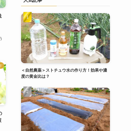
人気記事
栽
う
方
＜自然農薬＞ストチュウ水の作り方！効果や濃
度の黄金比は？
の
策